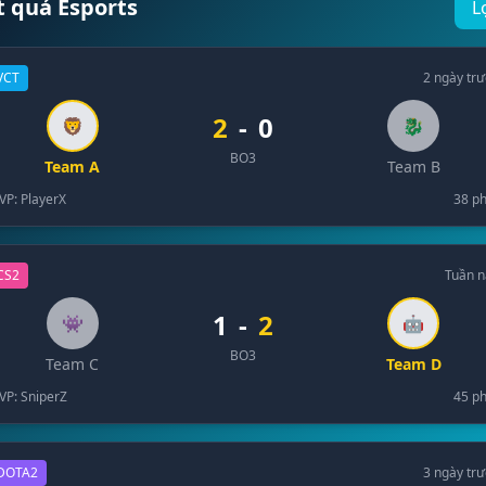
t quả Esports
L
VCT
2 ngày tr
2
-
0
🦁
🐉
BO3
Team A
Team B
VP: PlayerX
38 ph
CS2
Tuần n
1
-
2
👾
🤖
BO3
Team C
Team D
VP: SniperZ
45 ph
DOTA2
3 ngày tr