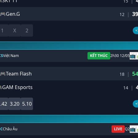

SKT T1
|
15
3
🎮
Gen.G
|
12
1
X
2
+
📺
CS
Việt Nam
KẾT THÚC
2h30 12/05
5
🎮
Team Flash
|
18

GAM Esports
|
14
.42
3.20
5.10
+
📺
EC
Châu Âu
LIVE
Q2