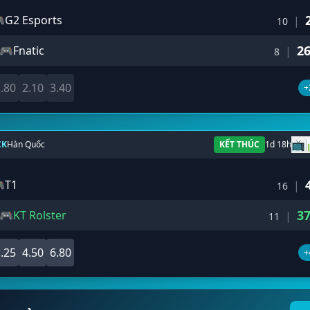

G2 Esports
|
10
2
🎮
Fnatic
|
8
.80
2.10
3.40
+
📺
CK
Hàn Quốc
KẾT THÚC
1d 18h

T1
|
16
3
🎮
KT Rolster
|
11
.25
4.50
6.80
+