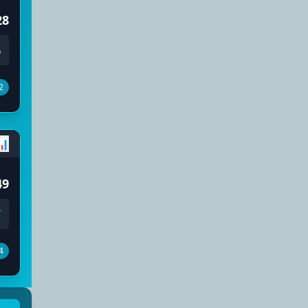
28
6
2
📊
49
7
4