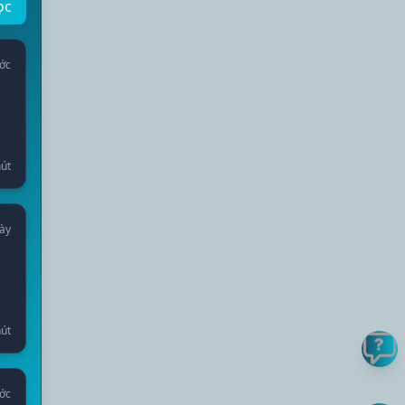
ọc
ước
út
ày
út
ước