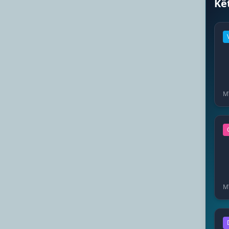
Kế
M
M