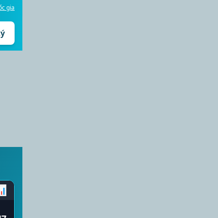
c gia
ký
NBA Finals
🏀
03/06/2025
📊
湖人
Lakers
19:30
勇士
Warriors
19:30
1
X
2
1.80
3.20
4.10
📊