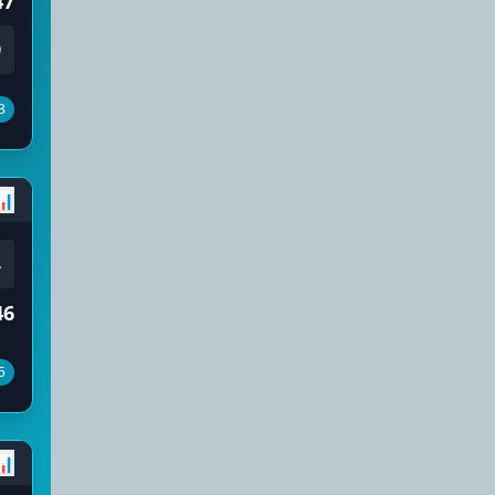
47
9
3
📊
4
46
5
📊