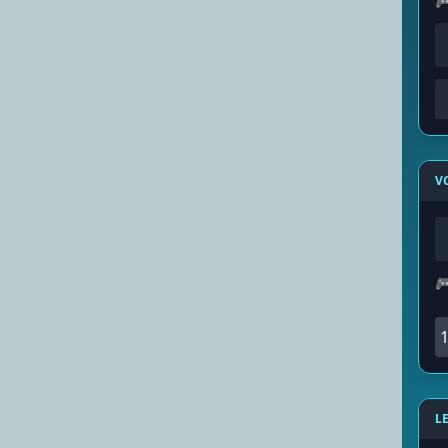

V

1
L