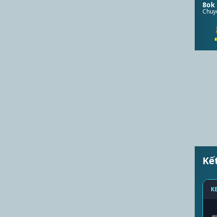
8ok
Chuyê
Kế
K