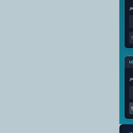

1
L

1