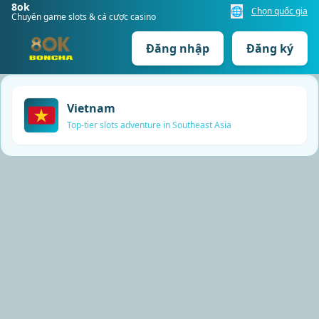
8ok
🌐
Chọn quốc gia
Chuyên game slots & cá cược casino
Đăng nhập
Đăng ký
Vietnam
Top-tier slots adventure in Southeast Asia